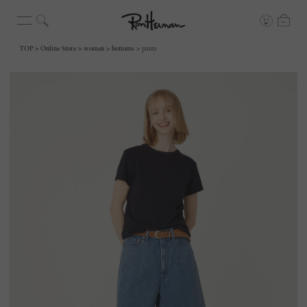
TOP
Online Store
women
bottoms
pants