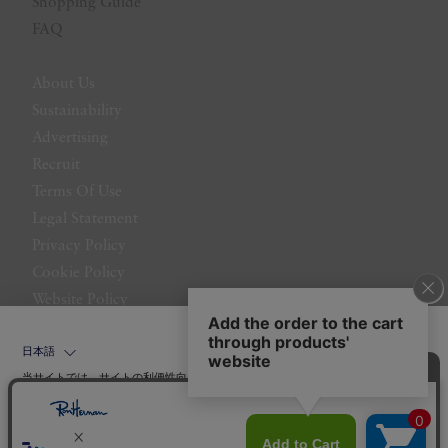
Shopping Guide
FAQ
About Us
Sustainability
Advertising
Recruit
Terms Of Use
Legal Statement
Privacy Policy
Cookie Policy
Website Policy
Contact Us
日本語
当サイトでは、サイトの利便性向上のためにクッキーを使用いたします。ボタン
から同意の可否を選択してください。選択せずにページを移動した場合、クッキ
ーの使用に同意したことになります。クッキーを通じて収集する情報には「お客
クッキーポリシ
様個人を特定できる情報」は一切含まれておりません。詳細は
ー
をご確認ください。