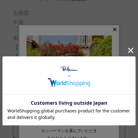
生産国
中国
素材
【表地】綿:100%
【別布】ポリエステル:100%
品番
4310600680