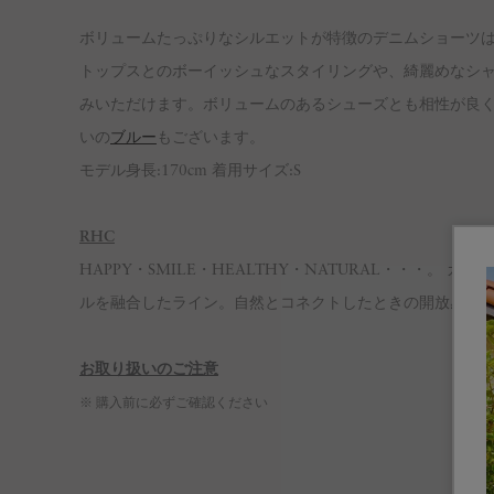
ボリュームたっぷりなシルエットが特徴のデニムショーツ
トップスとのボーイッシュなスタイリングや、綺麗めなシ
みいただけます。ボリュームのあるシューズとも相性が良
いの
ブルー
もございます。
モデル身長:170cm 着用サイズ:S
RHC
HAPPY・SMILE・HEALTHY・NATURAL・・・
ルを融合したライン。自然とコネクトしたときの開放感をデザイン
お取り扱いのご注意
※ 購入前に必ずご確認ください