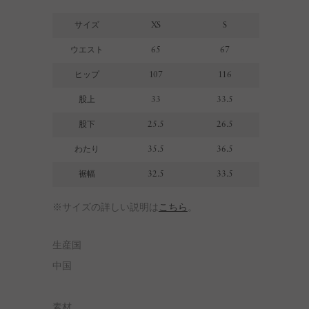
サイズ
XS
S
ウエスト
65
67
ヒップ
107
116
股上
33
33.5
股下
25.5
26.5
わたり
35.5
36.5
裾幅
32.5
33.5
※サイズの詳しい説明は
こちら
。
生産国
中国
素材