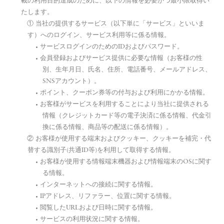
載の利用目的達成のために、以下の情報を必要かつ最小限取得い
たします。
① 当社の提供するサービス（以下単に「サービス」といいま
す）へのログイン、サービス利用等に係る情報。
サービスログインのためのIDおよびパスワード。
会員登録およびサービス提供に必要な情報（お客様の性
別、生年月日、氏名、住所、電話番号、メールアドレス、
SNSアカウント）。
ポイント、クーポン券等の付与および利用にかかる情報。
お客様がサービスを利用することにより当社に提供される
情報（クレジットカード等の電子決済に係る情報、代金引
換に係る情報、商品等の配送に係る情報）。
② お客様が使用する端末およびクッキー、クッキーを補完・代
替する識別子(共通ID等)を利用して取得する情報。
お客様が使用する情報端末機器および情報端末のOSに関す
る情報。
インターネットへの接続に関する情報。
IPアドレス、リファラー、位置に関する情報。
閲覧したURLおよび日時に関する情報。
サービスの利用状況に関する情報。