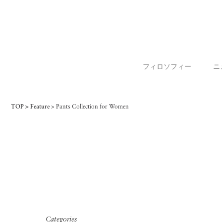
フィロソフィー
ニ
TOP
Feature
Pants Collection for Women
Categories