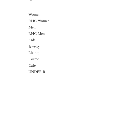
Women
RHC Women
Men
RHC Men
Kids
Jewelry
Living
Cosme
Cafe
UNDER R