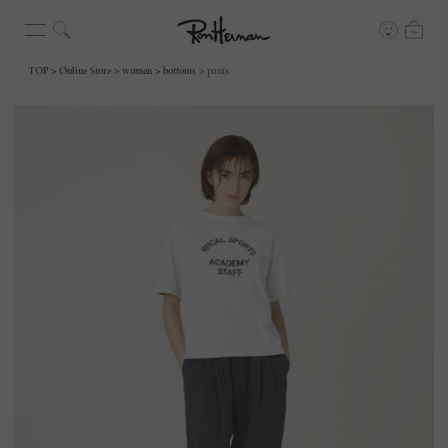
TOP
Online Store
women
bottoms
pants