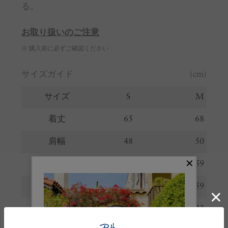
る。
お取り扱いのご注意
※ 購入前に必ずご確認ください
サイズガイド
(cm)
サイズ
S
M
着丈
65
68
肩幅
48
50
身幅
56
59
裾幅
56
59
袖丈
21
22