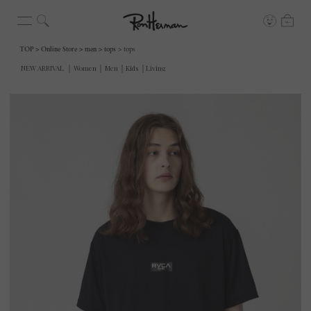
TOP
Online Store
men
tops
tops