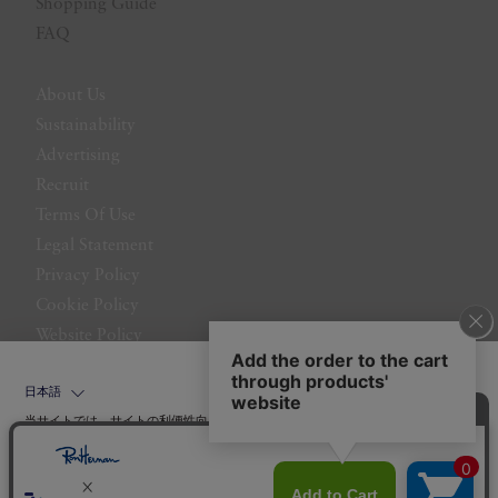
Shopping Guide
FAQ
About Us
Sustainability
Advertising
Recruit
Terms Of Use
Legal Statement
Privacy Policy
Cookie Policy
Website Policy
Contact Us
日本語
当サイトでは、サイトの利便性向上のためにクッキーを使用いたします。ボタン
から同意の可否を選択してください。選択せずにページを移動した場合、クッキ
ーの使用に同意したことになります。クッキーを通じて収集する情報には「お客
クッキーポリシ
様個人を特定できる情報」は一切含まれておりません。詳細は
ー
をご確認ください。