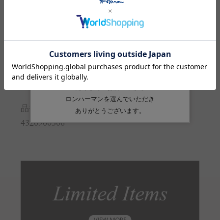
※サイズの詳しい説明は
こちら
。
生産国
中国
素材
ポリエステル:100%
品番
4320900306