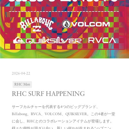
2026-04-22
RHC Men
RHC SURF HAPPENING
サーフカルチャーを代表する4つのビッグブランド、
Billabong、RVCA、VOLCOM、QUIKSILVER。この4者が一堂
に会し、RHCとのコラボレーションアイテムが登場します。
様々な個性が混ざり合い、新しい何かが生まれる"ハプニン