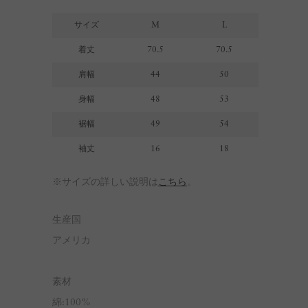
サイズ
M
L
着丈
70.5
70.5
肩幅
44
50
身幅
48
53
裾幅
49
54
袖丈
16
18
※サイズの詳しい説明は
こちら
。
生産国
アメリカ
素材
綿:100%