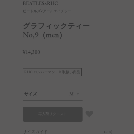
BEATLES×RHC
ビートルズ×アールエイチシー
グラフィックティー
No,9（men）
¥14,300
RHC ロンハーマン・R 取扱い商品
サイズ
M
再入荷リクエスト
サイズガイド
(cm)