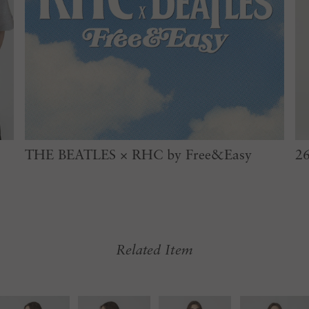
THE BEATLES × RHC by Free&Easy
26
Related Item