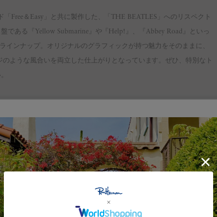
Free＆Easy」と共に製作した、「THE BEATLES」へのリスペクト
ellow Submarine』や『Help!』、『Abbey Road』といっ
でラインナップ。オリジナルのグラフィックが持つ魅力をそのままに、
ジのような風合いを両立した仕上がりとなっています。ぜひ、特別なト
い。
ト、ファッションと、多方面で多大な影響を与え続けてきた、史上最高
現するブランド「Free & Easy」と共に制作した、THE BEATLESへ
します。