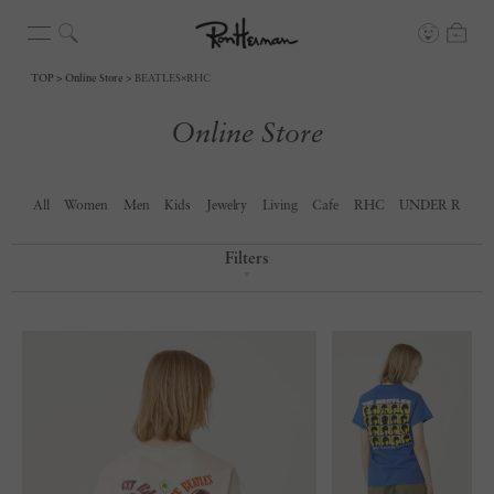
TOP
Online Store
BEATLES×RHC
Online Store
All
Women
Men
Kids
Jewelry
Living
Cafe
RHC
UNDER R
Filters
▼