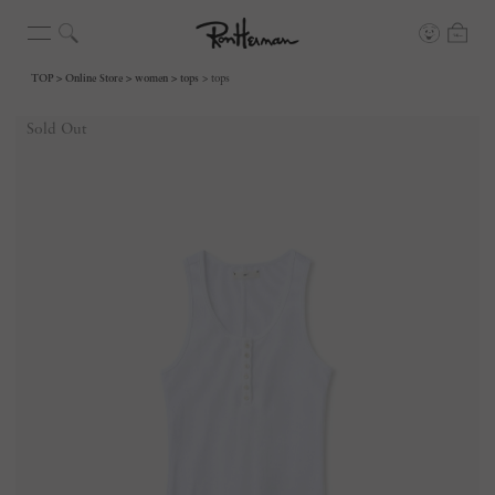
TOP
Online Store
women
tops
tops
Sold Out