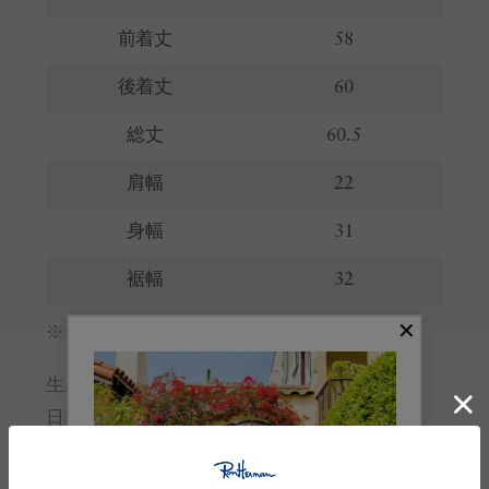
前着丈
58
後着丈
60
総丈
60.5
肩幅
22
身幅
31
裾幅
32
※サイズの詳しい説明は
こちら
。
生産国
日本
素材