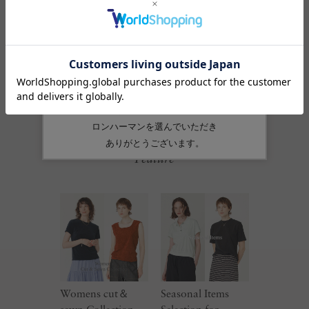
綿:96% ポリウレタン:4%
品番
4310900420
Feature
Womens cut＆
Seasonal Items