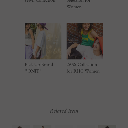
sewn Collection
Selection for
Women
Pick Up Brand
26SS Collection
"ONIT"
for RHC Women
Related Item