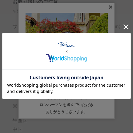
お取り扱いのご注意
※ 購入前に必ずご確認ください
サイズガイド
(cm)
サイズ
F
着丈
126
総丈
98
肩幅
29
身幅
42
※サイズの詳しい説明は
こちら
。
生産国
中国