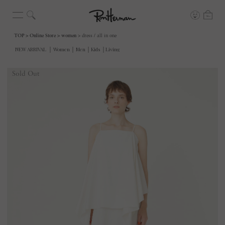
TOP
Online Store
women
dress / all in one
Sold Out