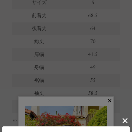
サイズ
S
前着丈
68.5
後着丈
64
総丈
70
肩幅
41.5
身幅
49
裾幅
55
袖丈
58.5
ネック寸
39.5
※サイズの詳しい説明は
こちら
。