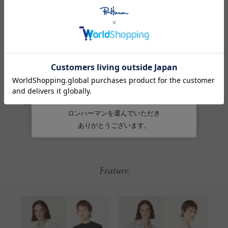
生産国
ポルトガル
素材
綿:100%
品番
4310700315
Feature