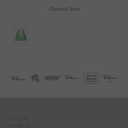
Checked Item
Our Store
Our Brand