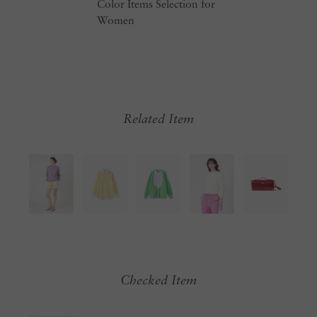
Color Items Selection for
Women
Related Item
Checked Item