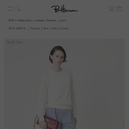
TOP
Online Store
women
bottoms
pants
Sold Out