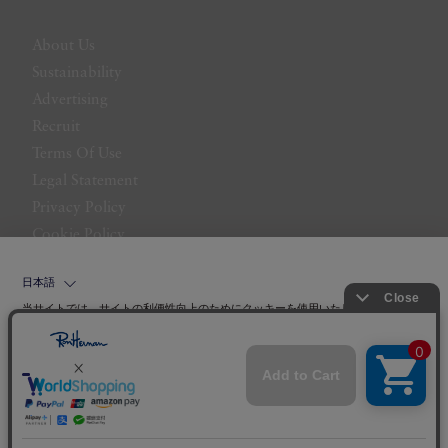
About Us
Sustainability
Advertising
Recruit
Terms Of Use
Legal Statement
Privacy Policy
Cookie Policy
Website Policy
日本語
Contact Us
当サイトでは、サイトの利便性向上のためにクッキーを使用いたします。ボタン
から同意の可否を選択してください。選択せずにページを移動した場合、クッキ
ーの使用に同意したことになります。クッキーを通じて収集する情報には「お客
クッキーポリシ
様個人を特定できる情報」は一切含まれておりません。詳細は
ー
をご確認ください。
同意する
同意しない
クッキー設定