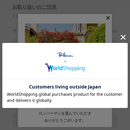
お取り扱いのご注意
※ 購入前に必ずご確認ください
サイズガイド
(cm)
サイズ
M
ウエスト
74-80
ヒップ
106
股上
27.5
股下
20.5
わたり
34.5
裾幅
34