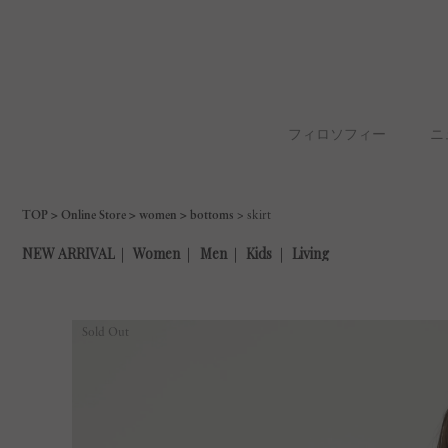
フィロソフィー
ニ
TOP
Online Store
women
bottoms
skirt
Sold Out