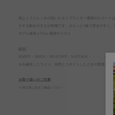
程よくストレッチの効いたタイプライター素材のスカート
チする動きやすさが特徴です。さらっと1枚で穿きやすく、
モデル身長:170cm 着用サイズ:S
RHC
HAPPY・SMILE・HEALTHY・NATURAL・・・
ルを融合したライン。自然とコネクトしたときの開放感をデザイン
お取り扱いのご注意
※ 購入前に必ずご確認ください