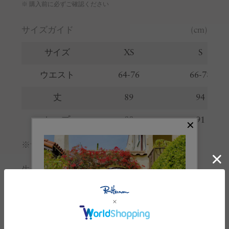
※ 購入前に必ずご確認ください
サイズガイド
(cm)
サイズ
XS
S
ウエスト
64-76
66-78
丈
89
94
ヒップ
88
91
※サイズの詳しい説明は
こちら
。
生産国
中国
素材
キュプラ:100%