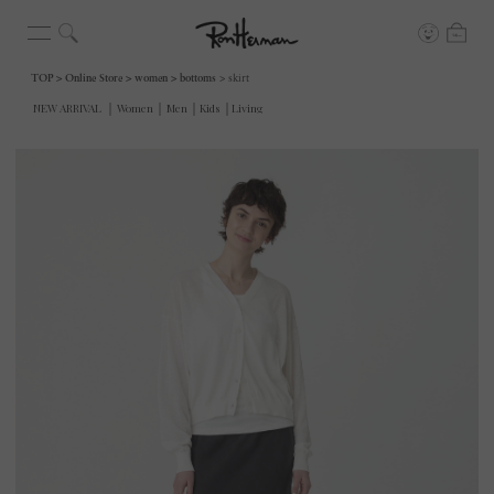
TOP
Online Store
women
bottoms
skirt