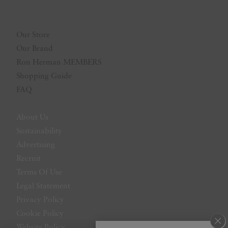
Our Store
Our Brand
Ron Herman MEMBERS
Shopping Guide
FAQ
About Us
Sustainability
Advertising
Recruit
Terms Of Use
Legal Statement
Privacy Policy
Cookie Policy
Website Policy