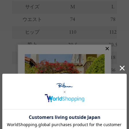
サイズ
M
L
ウエスト
74
78
ヒップ
110
112
股上
29.5
30.5
股下
18
18
わたり
35
36
裾幅
34
35
※サイズの詳しい説明は
こちら
。
生産国
中国