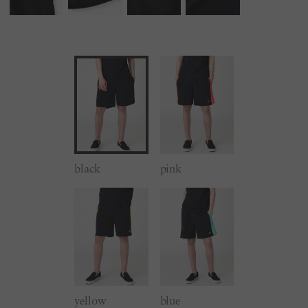
black
pink
yellow
blue