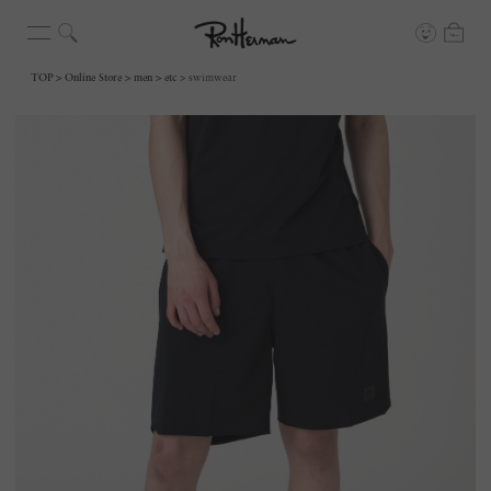
TOP
Online Store
men
etc
swimwear