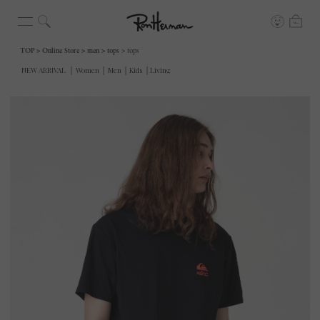
TOP
Online Store
men
tops
tops