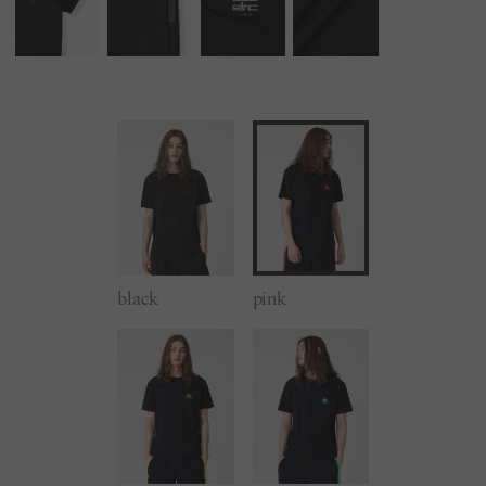
black
pink