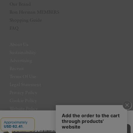
Our Brand
Ron Herman MEMBERS
Shopping Guide
FAQ
About Us
Sustainability
Advertising
Recruit
Terms Of Use
Legal Statement
Privacy Policy
Cookie Policy
Website Policy
Contact Us
日本語
当サイトでは、サイトの利便性向上のためにクッキーを使用いたします。ボタン