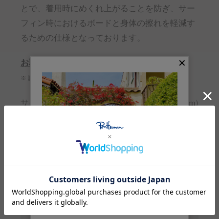
とで、着用時にめくれ上がることを防ぎ、サー
フィン時におけるボードと身体の擦れを軽減す
るための仕様となっております。
お取り扱いのご注意
※ 購入前に必ずご確認ください
サイズガイド
(cm)
サイズ
M
L
着丈
68
71
肩幅
46
48
身幅
54
57
裾幅
51
54