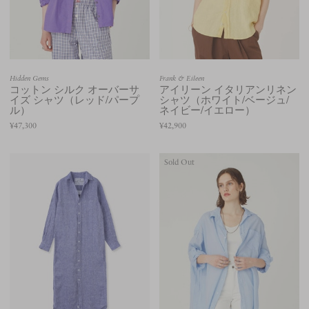
Hidden Gems
Frank & Eileen
コットン シルク オーバーサ
アイリーン イタリアンリネン
イズ シャツ（レッド/パープ
シャツ（ホワイト/ベージュ/
ル）
ネイビー/イエロー）
¥47,300
¥42,900
Sold Out