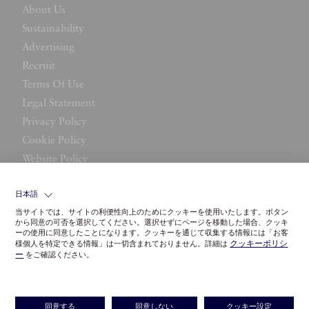
About Us
Sustainability
Advertising
Recruit
Terms Of Use
Legal Statement
Privacy Policy
Cookie Policy
Website Policy
Contact Us
日本語
当サイトでは、サイトの利便性向上のためにクッキーを使用いたします。ボタン
から同意の可否を選択してください。選択せずにページを移動した場合、クッキ
ーの使用に同意したことになります。クッキーを通じて収集する情報には「お客
クッキーポリシ
様個人を特定できる情報」は一切含まれておりません。詳細は
ー
をご確認ください。
©LITTLE LEAGUE INC.
同意する
同意しない
クッキー設定