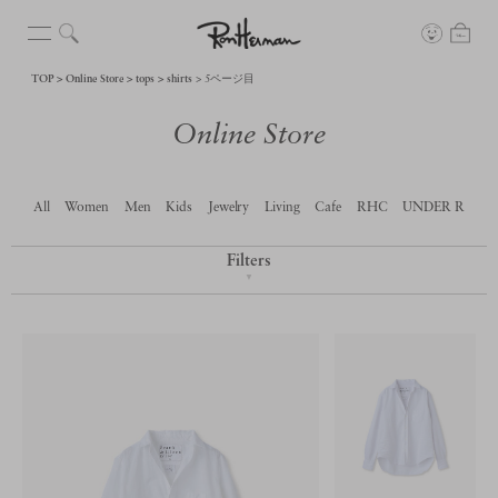
TOP
Online Store
tops
shirts
5ページ目
Online Store
All
Women
Men
Kids
Jewelry
Living
Cafe
RHC
UNDER R
Filters
▼