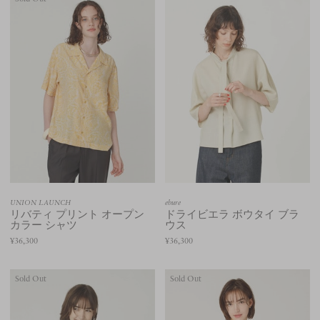
UNION LAUNCH
ebure
リバティ プリント オープン
ドライビエラ ボウタイ ブラ
カラー シャツ
ウス
¥36,300
¥36,300
Sold Out
Sold Out