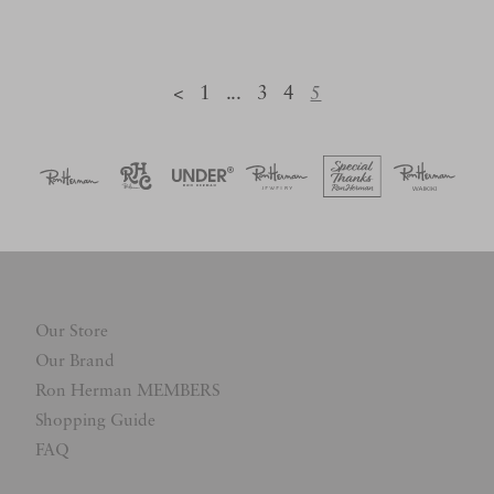
<
1
...
3
4
5
Our Store
Our Brand
Ron Herman MEMBERS
Shopping Guide
FAQ