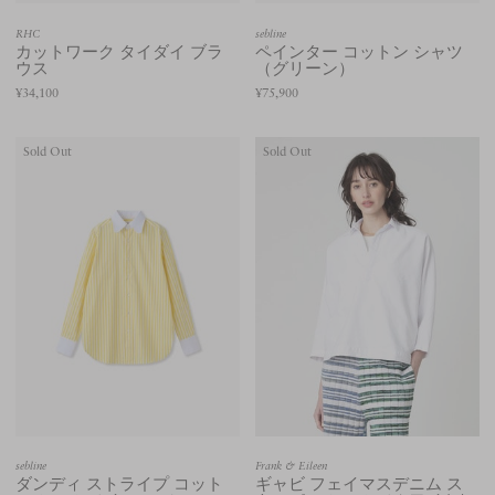
RHC
sebline
カットワーク タイダイ ブラ
ペインター コットン シャツ
ウス
（グリーン）
¥34,100
¥75,900
Sold Out
Sold Out
sebline
Frank & Eileen
ダンディ ストライプ コット
ギャビ フェイマスデニム ス