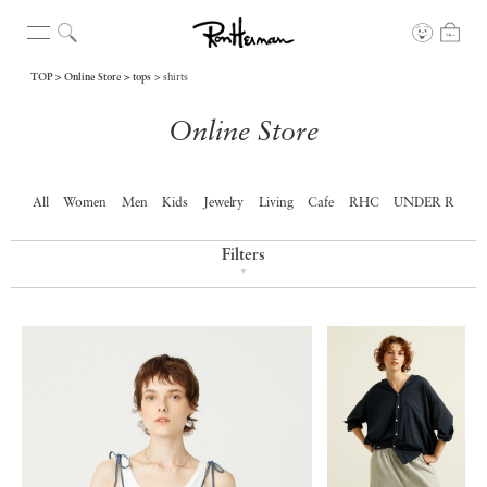
TOP
Online Store
tops
shirts
Online Store
All
Women
Men
Kids
Jewelry
Living
Cafe
RHC
UNDER R
Filters
▼