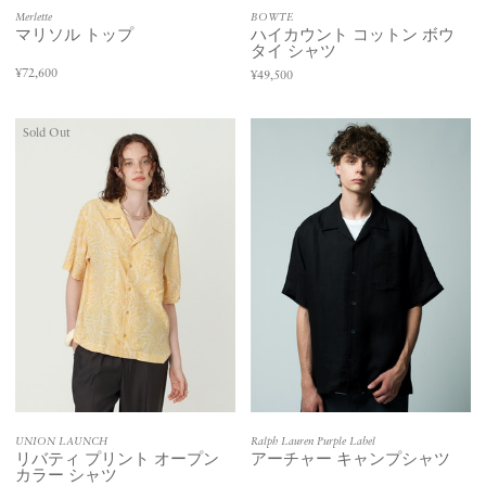
Merlette
BOWTE
マリソル トップ
ハイカウント コットン ボウ
タイ シャツ
¥72,600
¥49,500
Sold Out
UNION LAUNCH
Ralph Lauren Purple Label
リバティ プリント オープン
アーチャー キャンプシャツ
カラー シャツ