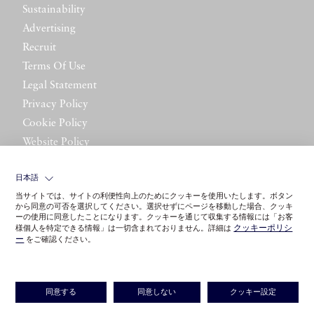
Sustainability
Advertising
Recruit
Terms Of Use
Legal Statement
Privacy Policy
Cookie Policy
Website Policy
Contact Us
日本語
当サイトでは、サイトの利便性向上のためにクッキーを使用いたします。ボタン
から同意の可否を選択してください。選択せずにページを移動した場合、クッキ
ーの使用に同意したことになります。クッキーを通じて収集する情報には「お客
クッキーポリシ
様個人を特定できる情報」は一切含まれておりません。詳細は
ー
をご確認ください。
©LITTLE LEAGUE INC.
同意する
同意しない
クッキー設定