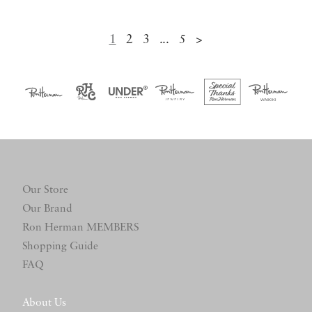
1
2
3
...
5
>
Our Store
Our Brand
Ron Herman MEMBERS
Shopping Guide
FAQ
About Us