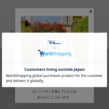
Our Store
Our Brand
Ron Herman MEMBERS
Shopping Guide
FAQ
About Us