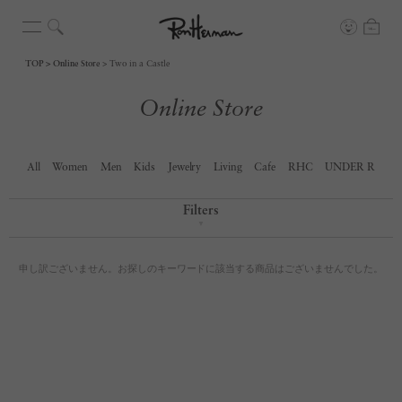
TOP
Online Store
Two in a Castle
Online Store
All
Women
Men
Kids
Jewelry
Living
Cafe
RHC
UNDER R
Filters
▼
申し訳ございません。お探しのキーワードに該当する商品はございませんでした。