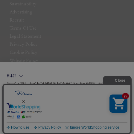
Sustainability
Advertising
Recruit
Terms Of Use
Legal Statement
Privacy Policy
Cookie Policy
Website Policy
Contact Us
日本語
当サイトでは、サイトの利便性向上のためにクッキーを使用いたします。ボタン
から同意の可否を選択してください。選択せずにページを移動した場合、クッキ
ーの使用に同意したことになります。クッキーを通じて収集する情報には「お客
クッキーポリシ
様個人を特定できる情報」は一切含まれておりません。詳細は
ー
をご確認ください。
©LITTLE LEAGUE INC.
同意する
同意しない
クッキー設定