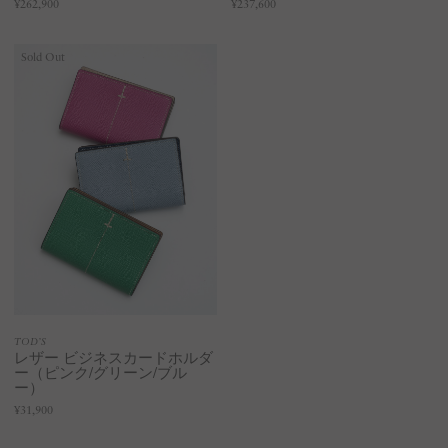
¥262,900
¥237,600
Sold Out
TOD’S
レザー ビジネスカードホルダ
ー（ピンク/グリーン/ブル
ー）
¥31,900