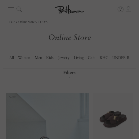
TOP
Online Store
TOD’S
Online Store
All
Women
Men
Kids
Jewelry
Living
Cafe
RHC
UNDER R
Filters
▼
New