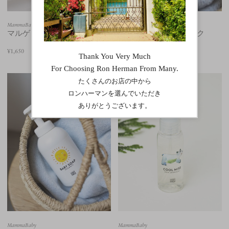
MammaBaby
MammaBaby
マルゲリータ ハンドソープ
ノン ケミカル UV ミルク
（SPF30 PA+++）
¥1,650
¥2,420
MammaBaby
MammaBaby