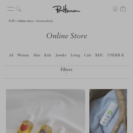
TOP
Online Store
MammaBaby
Online Store
All
Women
Men
Kids
Jewelry
Living
Cafe
RHC
UNDER R
Filters
▼