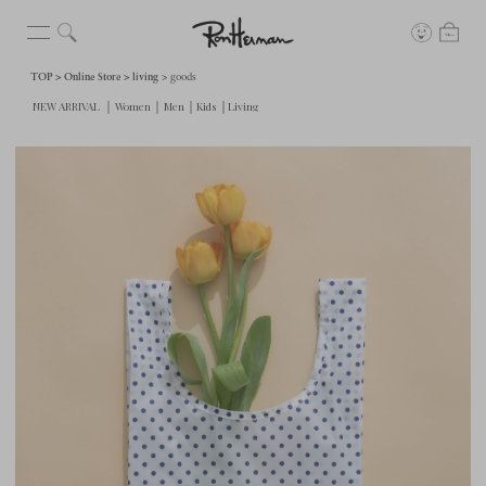
TOP
Online Store
living
goods