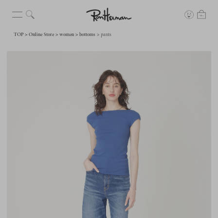
TOP
Online Store
women
bottoms
pants