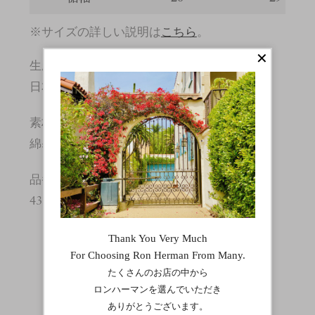
※サイズの詳しい説明は
こちら
。
生産国
日本
素材
綿:100%
品番
4310600165
Feature