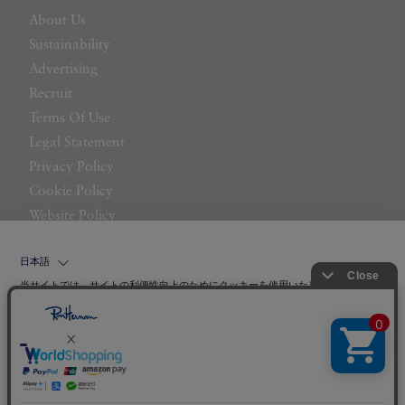
About Us
Sustainability
Advertising
Recruit
Terms Of Use
Legal Statement
Privacy Policy
Cookie Policy
Website Policy
Contact Us
日本語
当サイトでは、サイトの利便性向上のためにクッキーを使用いたします。ボタン
から同意の可否を選択してください。選択せずにページを移動した場合、クッキ
ーの使用に同意したことになります。クッキーを通じて収集する情報には「お客
クッキーポリシ
様個人を特定できる情報」は一切含まれておりません。詳細は
ー
をご確認ください。
©LITTLE LEAGUE INC.