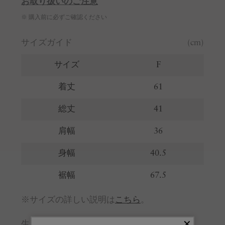
お取り扱いのご注意
※ 購入前に必ずご確認ください
サイズガイド
(cm)
サイズ
F
着丈
61
総丈
41
肩幅
36
身幅
40.5
裾幅
67.5
※サイズの詳しい説明は
こちら
。
生産国