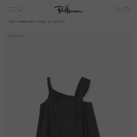
TOP
Online Store
living
etc
ROOM
Sold Out