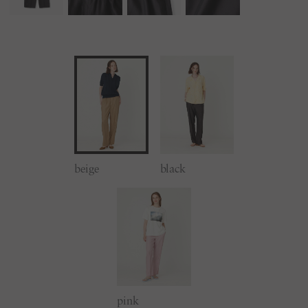
beige
black
pink