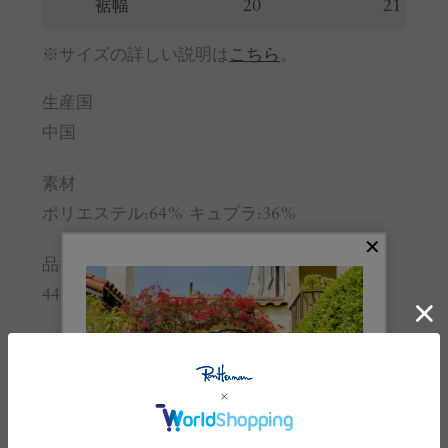
裾幅
20
21
※サイズの詳しい説明は
こちら
。
生産国
中国
素材
ポリエステル:64% キュプラ:36%
品番
4410600052