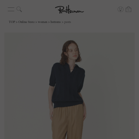
TOP
Online Store
women
bottoms
pants