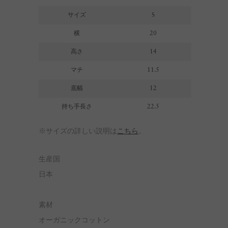
サイズ
S
横
20
高さ
14
マチ
11.5
底幅
12
持ち手長さ
22.5
※サイズの詳しい説明は
こちら
。
生産国
日本
素材
オーガニックコットン