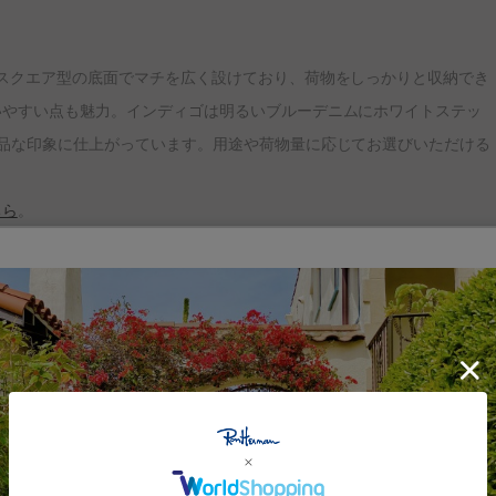
スクエア型の底面でマチを広く設けており、荷物をしっかりと収納でき
いやすい点も魅力。インディゴは明るいブルーデニムにホワイトステッ
品な印象に仕上がっています。用途や荷物量に応じてお選びいただける
ちら
。
ザイン、特別な素材、ユニークなディテール” 。California Styleを
する、タイムレスなデイリーウェアやライフスタイルアイテムを展開し