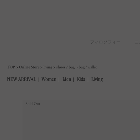
フィロソフィー
ニ
TOP
Online Store
living
shoes / bag
bag / wallet
Sold Out