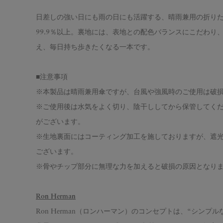
日差しの強い日にも雨の日にも活躍する、晴雨兼用の折りた
99.9％以上。裏地には、表地との配色バランスにこだわり
え、毎日持ち歩きたくなる一本です。
■注意事項
※本製品は晴雨兼用傘ですが、台風や強風時のご使用は破
※ご使用後は水気をよく切り、陰干ししてから保管してく
がございます。
※生地裏面にはコーティング加工を施しておりますが、遮光
ございます。
※骨やチップ部分に無理な力を加えると破損の原因となり
Ron Herman
Ron Herman（ロンハーマン）のコンセプトは、“シンプルなデ