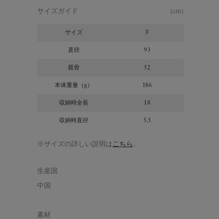
サイズガイド
(cm)
サイズ
F
直径
93
親骨
52
本体重量（g）
186
収納時全長
18
収納時直径
5.5
※サイズの詳しい説明は
こちら
。
生産国
中国
素材