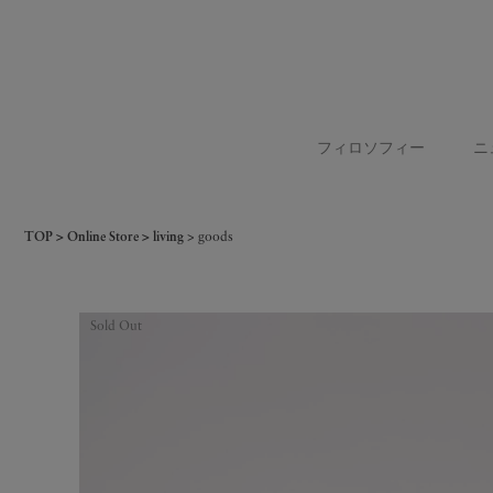
フィロソフィー
ニ
TOP
Online Store
living
goods
Sold Out