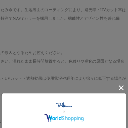
たみ傘です。生地裏面のコーティングにより、遮光率・UVカット率は
、特注でNAVYカラーを採用しました。機能性とデザイン性を兼ね備
損の原因となるためお控えください。
ださい。濡れたまま長時間放置すると、色移りや劣化の原因となる場合
・UVカット・遮熱効果は使用状況や経年により徐々に低下する場合が
ますのでご注意ください。
ザイン、特別な素材、ユニークなディテール” 。California Styleを