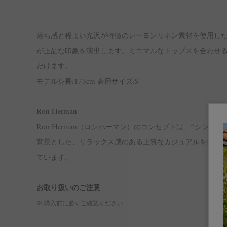
落ち感と程よい光沢が特徴のレーヨンリネン素材を使用した
が上品な印象を演出します。ミニマルなトップスを合わせ
だけます。
モデル身長:173cm 着用サイズ:S
Ron Herman
Ron Herman（ロンハーマン）のコンセプトは、“シンプルなデ
背景とした、リラックス感のある上質なカジュアルを提案
ています。
お取り扱いのご注意
※ 購入前に必ずご確認ください