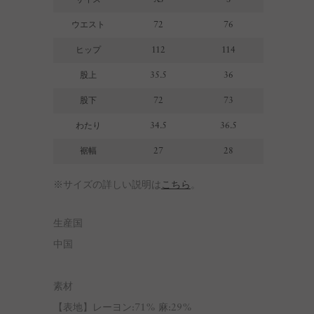
ウエスト
72
76
ヒップ
112
114
股上
35.5
36
股下
72
73
わたり
34.5
36.5
裾幅
27
28
※サイズの詳しい説明は
こちら
。
生産国
中国
素材
【表地】レーヨン:71% 麻:29%