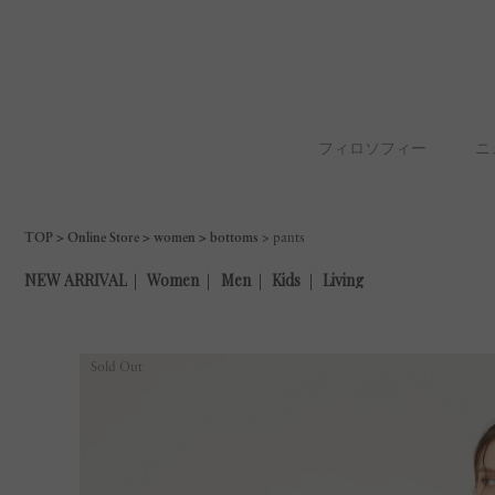
フィロソフィー
ニ
TOP
Online Store
women
bottoms
pants
Sold Out