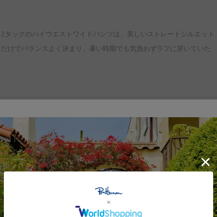
2タックのハイウエストワイドパンツは、美しいストレートシルエット
るだけでバランスよく決まり、暑い時期でも気負わずラフに穿いていた
ザイン、特別な素材、ユニークなディテール” 。California Styleを
する、タイムレスなデイリーウェアやライフスタイルアイテムを展開し