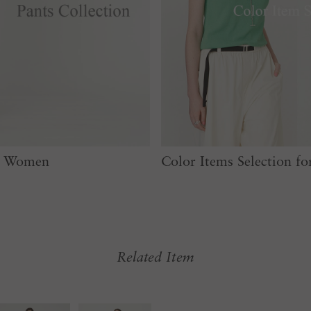
or Women
Color Items Selection 
Related Item