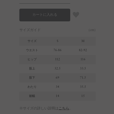
カートに入れる
サイズガイド
(cm)
サイズ
S
M
L
ウエスト
76-86
82-92
86-96
ヒップ
112
116
125
股上
32.5
33.5
34
股下
69
71.5
71.5
わたり
34
35.5
37
裾幅
14
15
16
※サイズの詳しい説明は
こちら
。