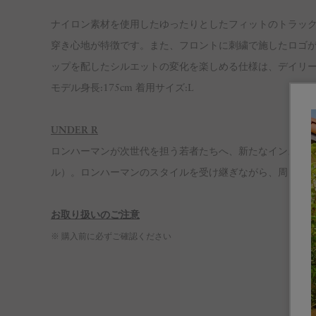
ナイロン素材を使用したゆったりとしたフィットのトラッ
穿き心地が特徴です。また、フロントに刺繍で施したロゴ
ップを配したシルエットの変化を楽しめる仕様は、デイリ
モデル身長:175cm 着用サイズ:L
UNDER R
ロンハーマンが次世代を担う若者たちへ、新たなインスピレー
ル）。ロンハーマンのスタイルを受け継ぎながら、周りの
お取り扱いのご注意
※ 購入前に必ずご確認ください