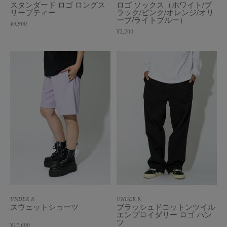
スタンダード ロゴ ロングス
ロゴ ソックス（ホワイト/ブ
リーブティー
ラック/ピンク/オレンジ/オリ
ーブ/ライトブルー）
¥9,900
¥2,200
UNDER R
UNDER R
スウェットショーツ
ブラッシュドコットンツイル
エンブロイダリー ロゴ パン
ツ
¥17,600