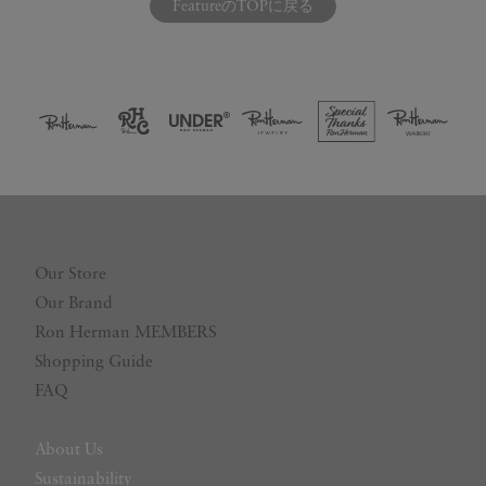
FeatureのTOPに戻る
Our Store
Our Brand
Ron Herman MEMBERS
Shopping Guide
FAQ
About Us
Sustainability