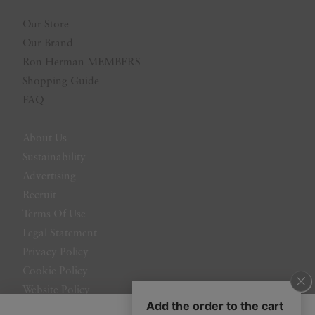
Our Store
Our Brand
Ron Herman MEMBERS
Shopping Guide
FAQ
About Us
Sustainability
Advertising
Recruit
Terms Of Use
Legal Statement
Privacy Policy
Cookie Policy
Website Policy
Contact Us