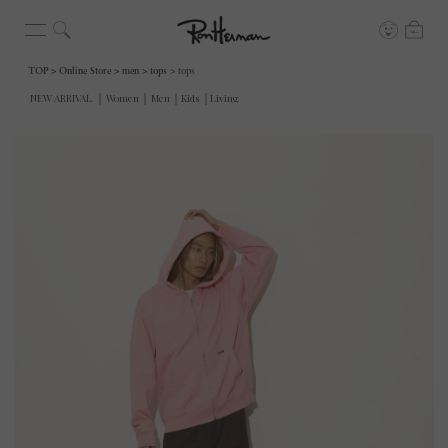
TOP
Online Store
men
tops
tops