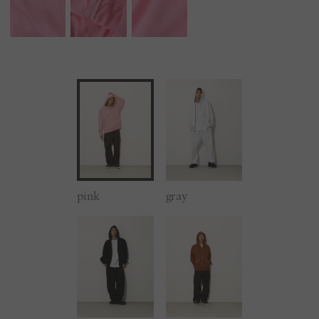
pink
gray