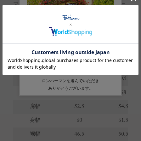
マンのスタイルを受け継ぎながら、周りのクー
ルな仲間たちが関わるアート、音楽、洋服など
を展開しています。
お取り扱いのご注意
※ 購入前に必ずご確認ください
サイズガイド
(cm)
サイズ
S
M
着丈
66
68
肩幅
52.5
54.5
身幅
60
61.5
裾幅
46.5
50.5