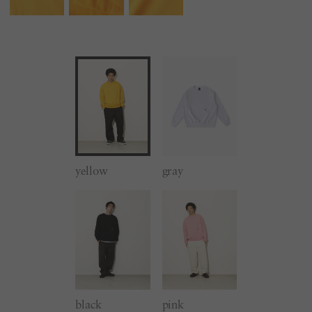
yellow
gray
black
pink