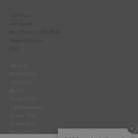
Our Store
Our Brand
Ron Herman MEMBERS
Shopping Guide
FAQ
About Us
Sustainability
Advertising
Recruit
Terms Of Use
Legal Statement
Privacy Policy
Cookie Policy
Website Policy