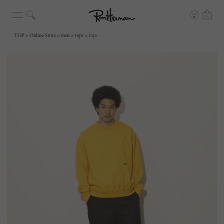
TOP
Online Store
men
tops
tops