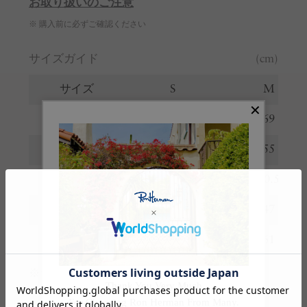
お取り扱いのご注意
※ 購入前に必ずご確認ください
サイズガイド
(cm)
サイズ
S
M
着丈
67
69
肩幅
51
55
身幅
57.5
60.5
裾幅
46.5
47
袖丈
58.5
61
※サイズの詳しい説明は
こちら
。
生産国