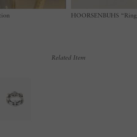
tion
HOORSENBUHS “Ring” 
Related Item