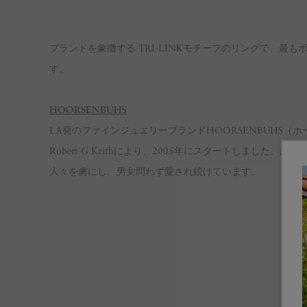
ブランドを象徴する TRI-LINKモチーフのリングで、
す。
HOORSENBUHS
LA発のファインジュエリーブランドHOORSENBUHS
Robert G Keithにより、2005年にスタートしまし
人々を虜にし、男女問わず愛され続けています。