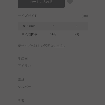
カートに入れる
サイズガイド
(cm)
サイズ(US)
7
8
9
サイズ(JP)約
14号
16号
18号
※サイズの詳しい説明は
こちら
。
生産国
アメリカ
素材
シルバー
品番