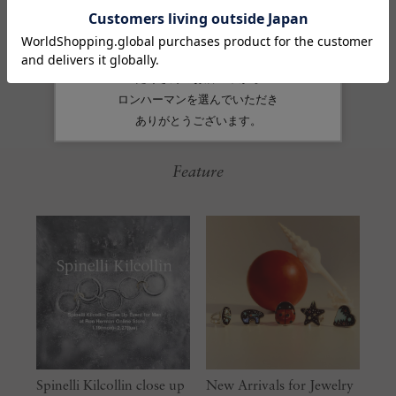
Feature
Spinelli Kilcollin close up
New Arrivals for Jewelry