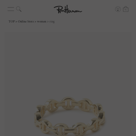
TOP
Online Store
women
ring