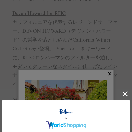
Devon Howard for RHC
カリフォルニアを代表するレジェンドサーファ
ー、DEVON HOWARD（デヴォン・ハワー
ド）の哲学を落とし込んだCalifornia Winter
Collectionが登場。"Surf Look"をキーワード
に、RHC ロンハーマンのフィルターを通し、
モダンでクリーンなスタイルに仕上げたライン
ナップは、アーバンからサーフまで様々なスタ
イリングをお楽しみいただけます。
お取り扱いのご注意
※ 購入前に必ずご確認ください
サイズガイド
(cm)