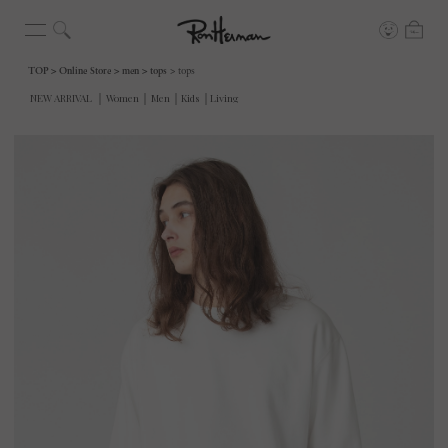
TOP
Online Store
men
tops
tops