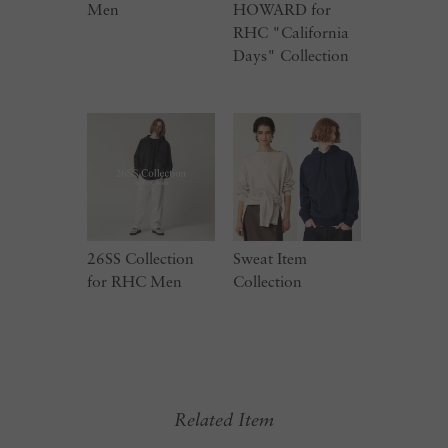
Men
HOWARD for
RHC "California
Days" Collection
26SS Collection
Sweat Item
for RHC Men
Collection
Related Item