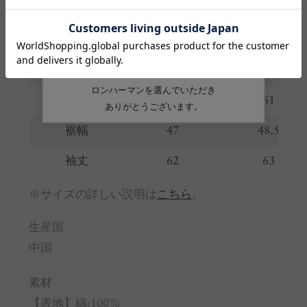
サイズ
S
M
着丈
68
70
肩幅
49.5
51.5
身幅
60
61
裾幅
47
48.5
袖丈
62
63
※サイズの詳しい説明は
こちら
。
生産国
中国
素材
【表地】綿:100%