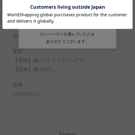
※サイズの詳しい説明は
こちら
。
生産国
中国
素材
【表地】綿:73% ナイロン:27%
【別布】綿:100%
品番
4320600211
Feature