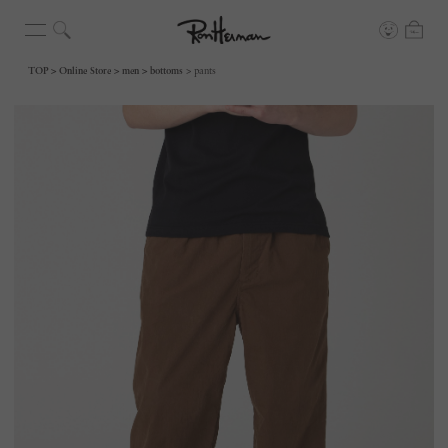
TOP
Online Store
men
bottoms
pants