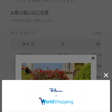
イリングをお楽しみいただけます。
お取り扱いのご注意
※ 購入前に必ずご確認ください
サイズガイド
(cm)
サイズ
S
M
ウエスト
70-80
74-84
ヒップ
106
114
股上
33
34
股下
69.5
71
わたり
33.5
34.5
裾幅
21
22