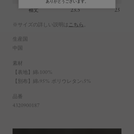
袖丈
23.5
25
※サイズの詳しい説明は
こちら
。
生産国
中国
素材
【表地】綿:100%
【別布】綿:95% ポリウレタン:5%
品番
4320900187