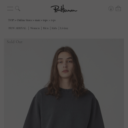
TOP
Online Store
men
tops
tops
Sold Out