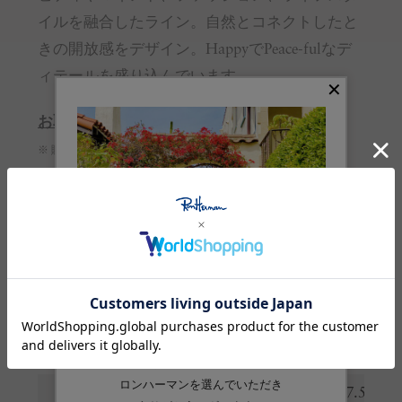
イルを融合したライン。自然とコネクトしたと
きの開放感をデザイン。HappyでPeace-fulなデ
ィテールを盛り込んでいます。
お取り扱いのご注意
※ 購入前に必ずご確認ください
サイズガイド
(cm)
サイズ
S
M
着丈
66.5
68
肩幅
51
53
身幅
54
57
裾幅
46.5
47.5