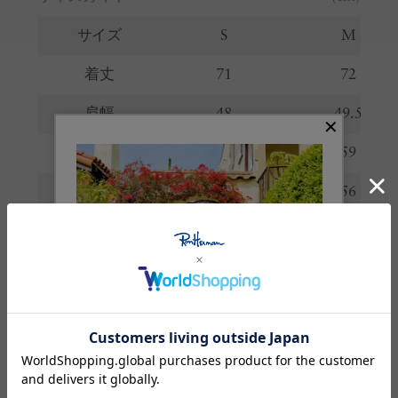
サイズ
S
M
着丈
71
72
肩幅
48
49.5
身幅
55.5
59
裾幅
53.5
56
袖丈
23
23.5
※サイズの詳しい説明は
こちら
。
生産国
日本
素材