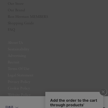
Our Store
Our Brand
Ron Herman MEMBERS
Shopping Guide
FAQ
About Us
Sustainability
Advertising
Recruit
Terms Of Use
Legal Statement
Privacy Policy
Cookie Policy
Website Policy
Contact Us
日本語