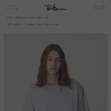
TOP
Online Store
men
tops
tops