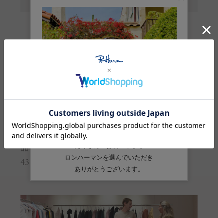
丈
73
ヒップ
112
※サイズの詳しい説明は
こちら
。
生産国
中国
素材
綿:70% カシミヤ:30%
品番
4310500235