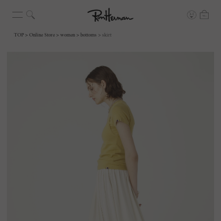
TOP
Online Store
women
bottoms
skirt