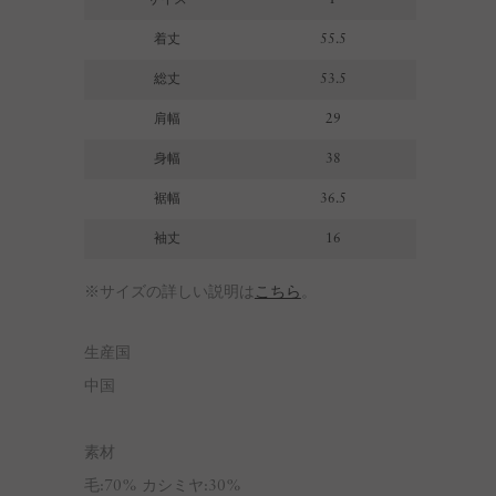
着丈
55.5
総丈
53.5
肩幅
29
身幅
38
裾幅
36.5
袖丈
16
※サイズの詳しい説明は
こちら
。
生産国
中国
素材
毛:70% カシミヤ:30%