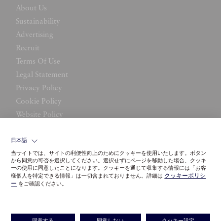
About Us
Sustainability
Advertising
Recruit
Terms Of Use
Legal Statement
Privacy Policy
Cookie Policy
Website Policy
Contact Us
日本語
当サイトでは、サイトの利便性向上のためにクッキーを使用いたします。ボタン
から同意の可否を選択してください。選択せずにページを移動した場合、クッキ
ーの使用に同意したことになります。クッキーを通じて収集する情報には「お客
クッキーポリシ
様個人を特定できる情報」は一切含まれておりません。詳細は
ー
をご確認ください。
©LITTLE LEAGUE INC.