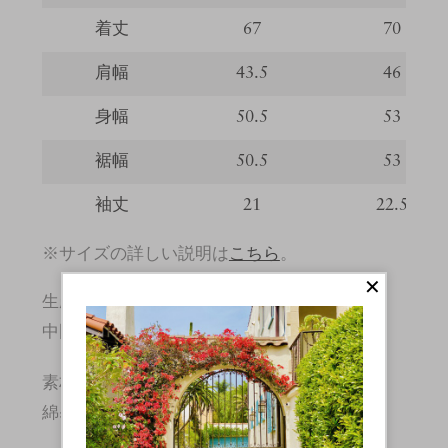
着丈
67
70
肩幅
43.5
46
身幅
50.5
53
裾幅
50.5
53
袖丈
21
22.5
※サイズの詳しい説明は
こちら
。
生産国
中国
素材
綿:100%