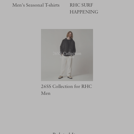
Men's Seasonal T-shirts
RHC SURF
HAPPENING
26SS Collection for RHC
Men