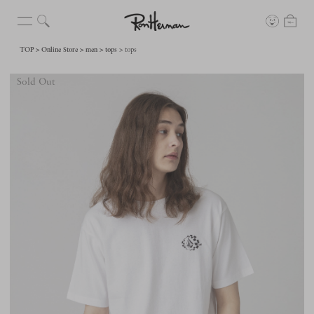
TOP
Online Store
men
tops
tops
Sold Out