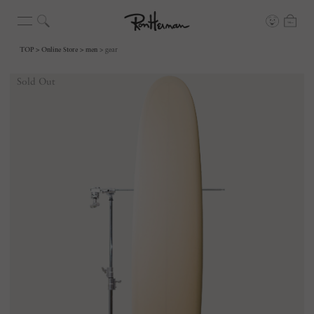
TOP
Online Store
men
gear
Sold Out