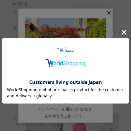
生産国
オーストラリア
素材
ポリウレタン
品番
2721600026
Feature