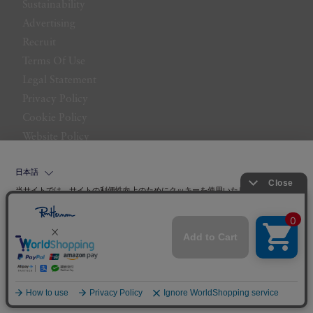
Sustainability
Advertising
Recruit
Terms Of Use
Legal Statement
Privacy Policy
Cookie Policy
Website Policy
Contact Us
日本語
当サイトでは、サイトの利便性向上のためにクッキーを使用いたします。ボタン
から同意の可否を選択してください。選択せずにページを移動した場合、クッキ
ーの使用に同意したことになります。クッキーを通じて収集する情報には「お客
クッキーポリシ
様個人を特定できる情報」は一切含まれておりません。詳細は
ー
をご確認ください。
©LITTLE LEAGUE INC.
同意する
同意しない
クッキー設定