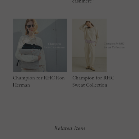
cashmere"
Champion for RHC Ron
Champion for RHC
Herman
Sweat Collection
Related Item