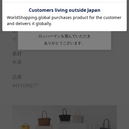
ショルダー長さ
104.5-115
※サイズの詳しい説明は
こちら
。
生産国
イタリア
素材
牛革
品番
4411100277