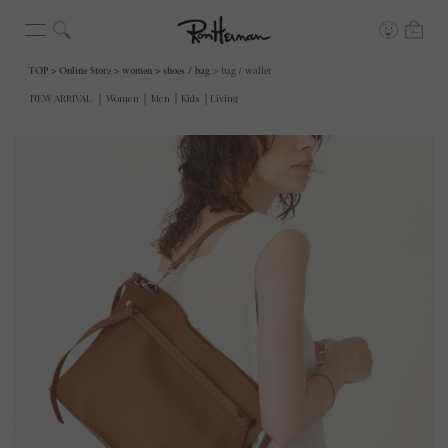
TOP
Online Store
women
shoes / bag
bag / wallet