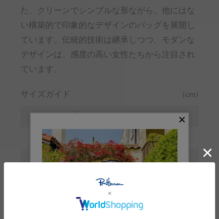
た、クリーンでシンプルな形ながら、他にはな
い構築的で印象的なデザインのバッグを展開し
ています。伝統的技術は継承しつつ、モダンな
デザインは、感度の高い女性たちから注目され
ています。
サイズガイド
(cm)
サイズ
F
横
34
高さ
23.5
マチ
12.5
持ち手長さ
44.5