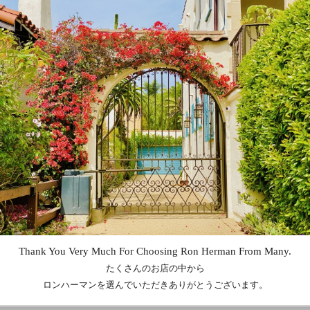
登場です。美しいシルエットのシレナバッグは、コンパクトな見た目であ
電話、タンブラーまで入る容量も嬉しいポイントに。綺麗めからカジュ
てくれる優秀なアイテムです。
ございますが、商品の特性となりますので、あらかじめご了承ください
ingo（カロリーナ サント ドミンゴ）。傷のつきにくい最良のイタリアンレザー
構築的で印象的なデザインのバッグを展開しています。伝統的技術は継
注目されています。