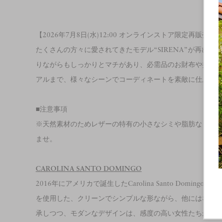
【2026年7月8日(水)12:00 オンラインストア限定再販売】
たくさんの方々に愛されてきたモデル“SIRENA”が再び
りながらもしっかりとマチがあり、必需品のお財布や携帯
アルまで、様々なシーンでコーディネートを素敵に仕上げ
■注意事項
※天然素材のためレザーの特有の小さなシミや脂肪などが
ませ。
CAROLINA SANTO DOMINGO
2016年にアメリカで誕生したCarolina Santo Dom
を使用した、クリーンでシンプルな形ながら、他にはない
承しつつ、モダンなデザインは、感度の高い女性たちから