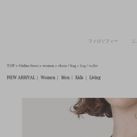
フィロソフィー
ニ
TOP
Online Store
women
shoes / bag
bag / wallet