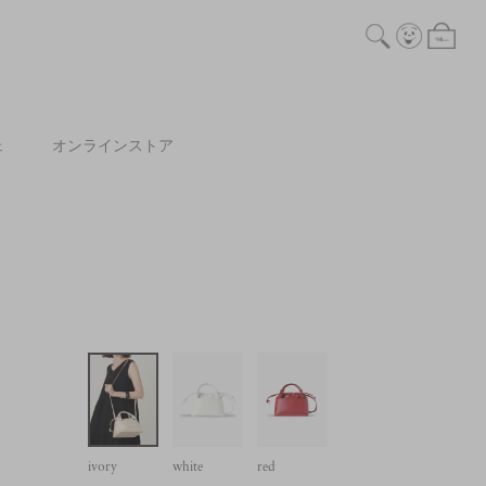
ェ
オンラインストア
ivory
white
red