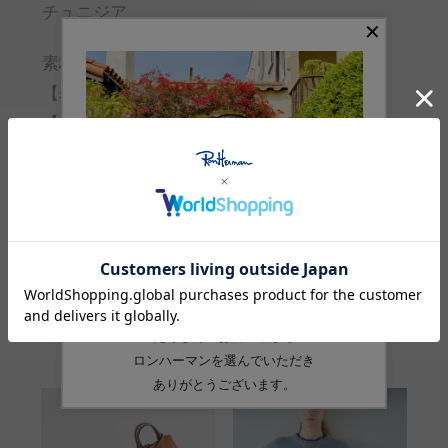
チュニジア
素材
【表地】綿:100%
【ポケット裏地】ポリエステル:65% 綿:35%
品番
4320600248
Feature