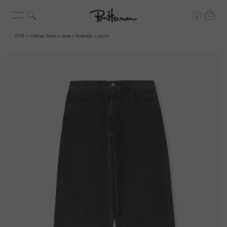
TOP
Online Store
men
bottoms
pants