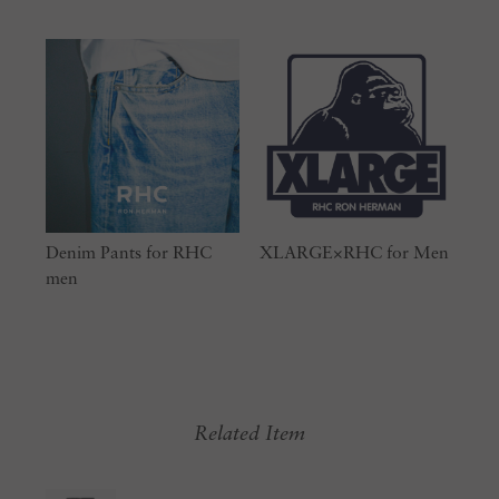
Denim Pants for RHC
XLARGE×RHC for Men
men
Related Item