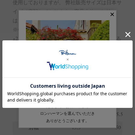
使用しておりますが、 弊社販売サイズは日本サ
イズで表記しております。商品本体のタグに
は、USサイズ表記が印字されております。
※Championのアイテムは、個体差で
±2.54cm（1インチ）程度のサイズ誤差が生じる
場合がございます。
お取り扱いのご注意
※ 購入前に必ずご確認ください
サイズガイド
(cm)
サイズ
M
L
着丈
73
75.5
肩幅
45.5
50