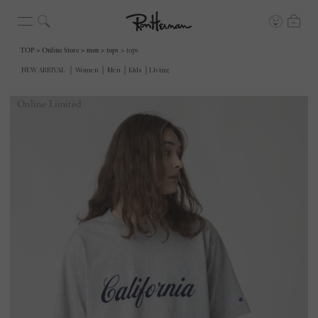
TOP
Online Store
men
tops
tops
Online Limited