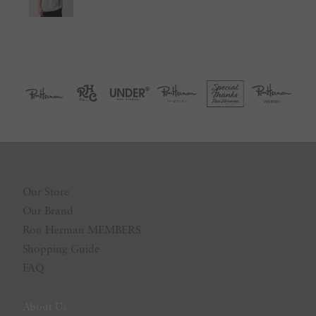
Our Store
Our Brand
Ron Herman MEMBERS
Shopping Guide
FAQ
About Us