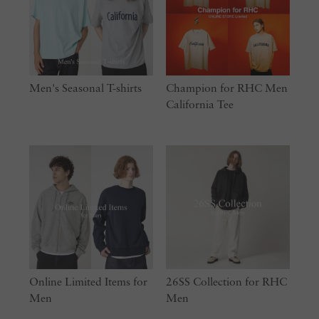
Men's Seasonal T-shirts
Champion for RHC Men
California Tee
Online Limited Items for
26SS Collection for RHC
Men
Men