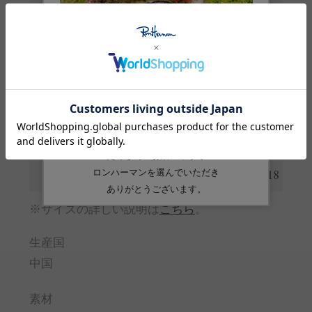
着丈
49
56
総丈
47.5
55
肩幅
35
38.5
身幅
40.5
44
裾幅
39.5
43
袖丈
16.5
18
※サイズの詳しい説明は
こちら
。
生産国
中国
素材