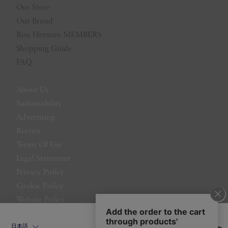
Our Store
Our Brand
Ron Herman MEMBERS
Shopping Guide
FAQ
About Us
Sustainability
Advertising
Recruit
Terms Of Use
Legal Statement
Privacy Policy
Cookie Policy
Website Policy
Contact Us
日本語