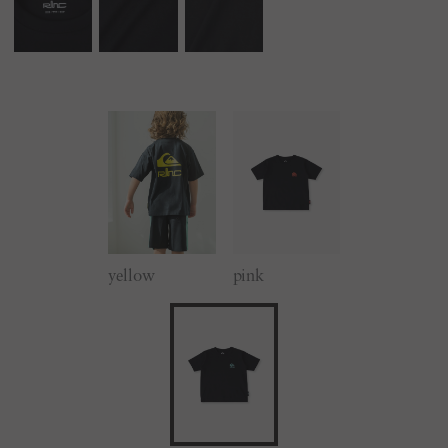
yellow
pink