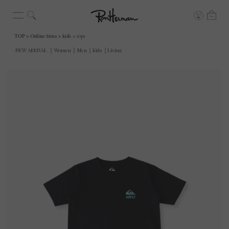
TOP
Online Store
kids
tops