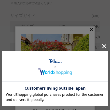
※ 購入前に必ずご確認ください
サイズガイド
(cm)
サイズ
120
140
ウエスト
51-61
60-70
ヒップ
76
86
股上
22
24.5
股下
16
16.5
わたり
24.5
27
裾幅
21
23
※サイズの詳しい説明は
こちら
。