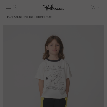
TOP
Online Store
kids
bottoms
pants