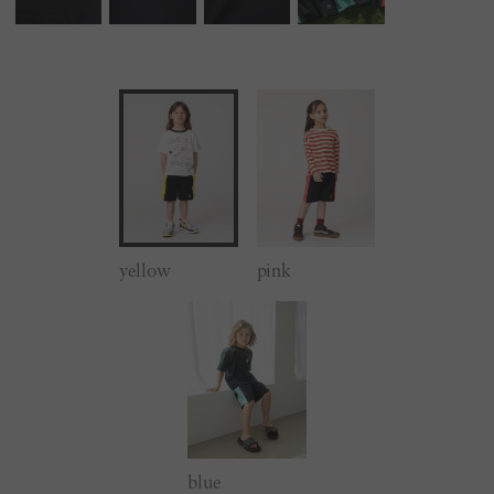
yellow
pink
blue